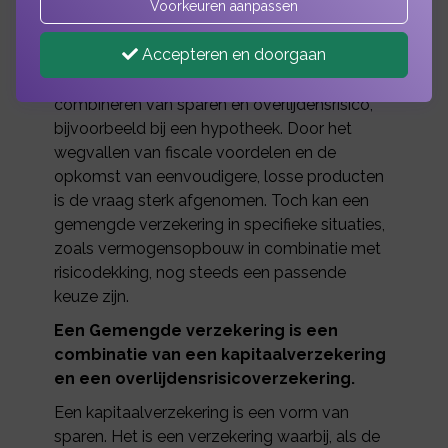
Voorkeuren aanpassen
De gemengde verzekering is tegenwoordig
geen standaardproduct meer, maar komt nog
Accepteren en doorgaan
wel voor in bestaande polissen. Vroeger was
dit type verzekering populair voor het
combineren van sparen en overlijdensrisico,
bijvoorbeeld bij een hypotheek. Door het
wegvallen van fiscale voordelen en de
opkomst van eenvoudigere, losse producten
is de vraag sterk afgenomen. Toch kan een
gemengde verzekering in specifieke situaties,
zoals vermogensopbouw in combinatie met
risicodekking, nog steeds een passende
keuze zijn.
Een Gemengde verzekering is een
combinatie van een kapitaalverzekering
en een overlijdensrisicoverzekering.
Een kapitaalverzekering is een vorm van
sparen. Het is een verzekering waarbij, als de