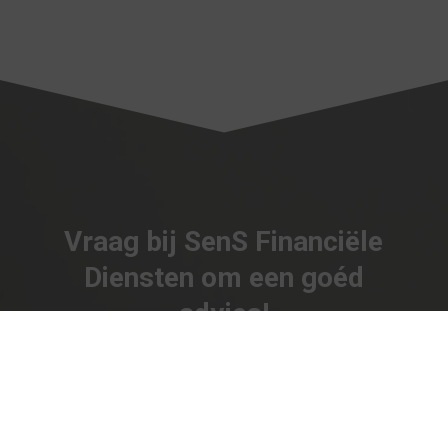
Vraag bij SenS Financiële
Diensten om een goéd
advies!
Kies de juiste dekking en betaal niet te veel
premie!