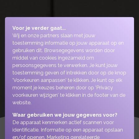
Voor je verder gaat...
Wij en onze partners slaan met jouw
toestemming informatie op jouw apparaat op en
gebruiken dit. Browsegegevens worden door
middel van cookies ingezameld om
persoonsgegevens te verwerken. Je kunt jouw
toestemming geven of intrekken door op de knop
'Voorkeuren aanpassen' te klikken. Je kunt op elk
moment je keuzes beheren door op 'Privacy
voorkeuren wijzigen' te klikken in de footer van de
website.
Waar gebruiken we jouw gegevens voor?
De apparaat kenmerken actief scannen voor
identificatie. Informatie op een apparaat opslaan
en/of openen. Marketing gerelateerde