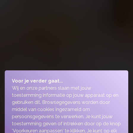
Voor je verder gaat...
Wij en onze partners slaan met jouw
toestemming informatie op jouw apparaat op en
gebruiken dit. Browsegegevens worden door
middel van cookies ingezameld om
persoonsgegevens te verwerken. Je kunt jouw
toestemming geven of intrekken door op de knop
'Voorkeuren aanpassen' te klikken. Je kunt op elk