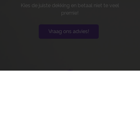
Kies de juiste dekking en betaal niet te veel
premie!
Vraag ons advies!
SenS Financiële Diensten
Lindendreef 87
3137 CK
Vlaardingen