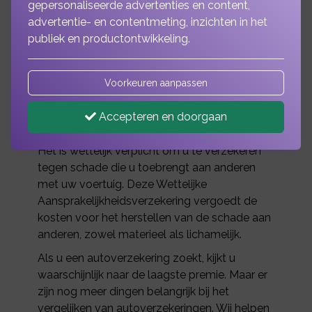
gepersonaliseerde advertenties en content,
en veel onderweg.
advertentie- en contentmeting, inzichten in het
publiek en productontwikkeling.
Dit zorgt dagelijks voor ongevallen. Soms
met ernstige gevolgen, maar gelukkig vaak
Voorkeuren aanpassen
ook met alleen materiële schade. Een schade
kan al snel in de papieren lopen, voor uzelf en
Accepteren en doorgaan
de tegenpartij.
Het is wettelijk verplicht om u te verzekeren
tegen schade die u toebrengt aan anderen
met uw voertuig. Deze Wettelijke
Aansprakelijkheidsverzekering vergoedt de
kosten voor het herstellen van de schade aan
anderen, zowel materieel als lichamelijk.
Als u een autoverzekering zoekt, kijkt u
waarschijnlijk naar de laagste premie. Maar er
zijn nog meer dingen belangrijk bij het
vergelijken van autoverzekeringen. Wij helpen