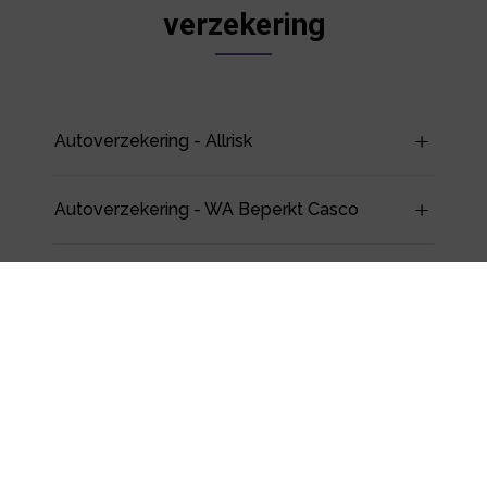
verzekering
Autoverzekering - Allrisk
Autoverzekering - WA Beperkt Casco
Autoverzekering - WA
Schadeverzekering Inzittenden (SVI)
Ongevallen Inzittenden (OVI)