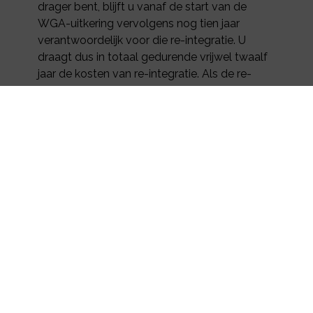
drager bent, blijft u vanaf de start van de
WGA-uitkering vervolgens nog tien jaar
verantwoordelijk voor die re-integratie. U
draagt dus in totaal gedurende vrijwel twaalf
jaar de kosten van re-integratie. Als de re-
integratie succesvol is en de WGA-uitkering
eindigt, stopt ook uw verantwoordelijkheid
voor de re-integratie.